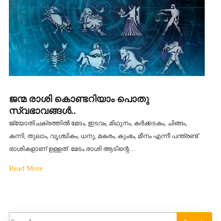
ജന്മ രാശി കൊണ്ടറിയാം പൊതു
സ്വഭാവങ്ങൾ..
ജ്യോതിചക്രത്തിൽ മേടം, ഇടവം, മിഥുനം, കര്‍ക്കടകം, ചിങ്ങം,
കന്നി, തുലാം, വൃശ്ചികം, ധനു, മകരം, കുംഭം, മീനം എന്നീ പന്ത്രണ്ട്
രാശികളാണ് ഉള്ളത്. മേടം രാശി ആടിന്റെ…
Read More