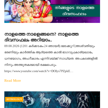
നാളത്തെ നാളെങ്ങനെ? നാളത്തെ
ദിവസഫലം അറിയാം..
09.08.2026 (1201 കര്‍ക്കടകം 24 ഞായര്‍) മേടക്കൂറ് (അശ്വതിയും
ഭരണിയും കാർത്തിക ആദ്യത്തെ കാൽ ഭാഗവും)കാര്യലാഭം,
ധനയോഗം, അംഗീകാരം എന്നിവയ്ക്ക് സാധ്യത. അപകടങ്ങളില്‍
നിനും അത്ഭുതകരമായി രക്ഷപെടും.
https://www.youtube.com/watch?v=DOIys7PZpkE…
Read More
ASTROLOGY