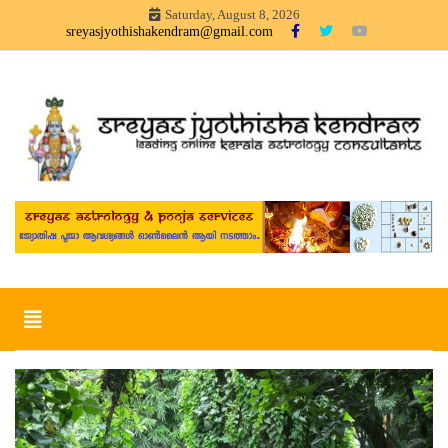
Skip
Saturday, August 8, 2026
to
sreyasjyothishakendram@gmail.com
content
Sreyas Jyothisha KendramOnline Astrology, Articles in
Sreyas Jyothisha Kendram
Malayalam – sreyas jyothisha kendram
Toggle
navigation