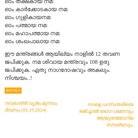
ഓം തക്ഷകായ നമ:
ഓം കാര്‍ക്കോടകായ നമ:
ഓം ഗുളികായനമ:
ഓം പത്മായ നമ:
ഓം മഹാപത്മായ നമ:
ഓം ശംഖപാലായ നമ:
ഈ മന്ത്രങ്ങൾ ആയില്യം നാളിൽ 12 തവണ
ജപിക്കുക. നമ ശിവായ മന്ത്രവും 108 ഉരു
ജപിക്കുക. ഏതു നാഗദോഷവും അകലും.
നിശ്ചയം..!
RITUALS
നവരാത്രി വൃതം മൂന്നാം
നാളെ ധന്വന്തരിയെ
ദിവസം (05.10.2024)
ഭജിച്ചാൽ രോഗ ശമനവും
ആയുരാരോഗ്യ
സൗഖ്യവും.