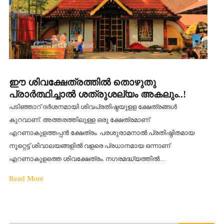
ഈ ശിവക്ഷേത്രത്തിൽ തൊഴുതു
പ്രാർത്ഥിച്ചാൽ ശത്രുശല്യം അകലും..!
പടിഞ്ഞാറ് ദർശനമായി ശിവപ്രതിഷ്ഠയുളള ക്ഷേത്രങ്ങൾ
കുറവാണ്. അത്തരത്തിലുള്ള ഒരു ക്ഷേത്രമാണ്
എറണാകുളത്തപ്പൻ ക്ഷേത്രം. പരശുരാമനാൽ പ്രതിഷ്ഠിതമായ
നൂറ്റെട്ട് ശിവാലയങ്ങളിൽ വളരെ പ്രധാനമായ ഒന്നാണ്
എറണാകുളത്തെ ശിവക്ഷേത്രം. നഗരമദ്ധ്യത്തിൽ…
Read More