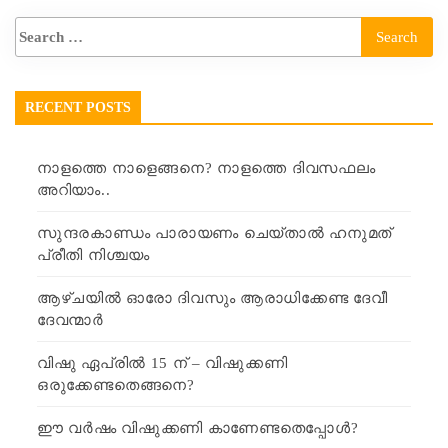
RECENT POSTS
നാളത്തെ നാളെങ്ങനെ? നാളത്തെ ദിവസഫലം
അറിയാം..
സുന്ദരകാണ്ഡം പാരായണം ചെയ്താൽ ഹനുമത്
പ്രീതി നിശ്ചയം
ആഴ്ചയിൽ ഓരോ ദിവസും ആരാധിക്കേണ്ട ദേവീ
ദേവന്മാർ
വിഷു ഏപ്രിൽ 15 ന് – വിഷുക്കണി
ഒരുക്കേണ്ടതെങ്ങനെ?
ഈ വർഷം വിഷുക്കണി കാണേണ്ടതെപ്പോൾ?