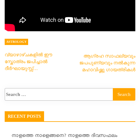
ASTROLOGY
വ്യാഴാഴ്ചകളിൽ ഈ
ആഗ്രഹ സാഫല്യവും
സ്തോത്രം ജപിച്ചാൽ
ജപപുണ്യവും നൽകുന്ന
ദീർഘായുസ്സ്…
മഹാവിഷ്ണു ഗായത്രികൾ
RECENT POSTS
നാളത്തെ നാളെങ്ങനെ? നാളത്തെ ദിവസഫലം