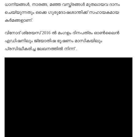
ധാന്യങ്ങള്‍, നാരങ്ങ, മഞ്ഞ വസ്ത്രങ്ങള്‍ മുതലായവ ദാനം
ചെയ്യുന്നതും ഒക്കെ ഗുരുദോഷശാന്തിക്ക് സഹായകമായ
കര്‍മങ്ങളാണ്.
വിനോദ് ശ്രേയസ് 2016 ൽ മംഗളം ദിനപത്രം ഓൺലൈൻ
എഡിഷനിലും ജ്യോതിഷ ഭൂഷണം മാസികയിലും
പ്രസിദ്ധീകരിച്ച ലേഖനത്തിൽ നിന്ന് .