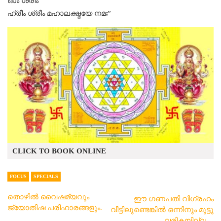
ഓം ശ്രീം
ഹ്രീം ശ്രീം മഹാലക്ഷ്മയേ നമഃ”
CLICK TO BOOK ONLINE
FOCUS
SPECIALS
തൊഴില്‍ വൈഷമ്യവും
ഈ ഗണപതി വിഗ്രഹം
ജ്യോതിഷ പരിഹാരങ്ങളും.
വീട്ടിലുണ്ടെങ്കിൽ ഒന്നിനും മുട്ടു
വരികയില്ല…