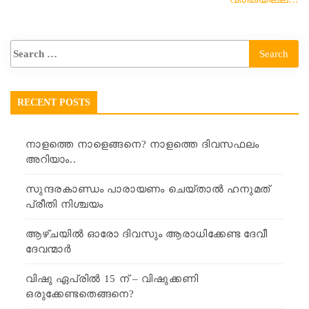
RECENT POSTS
നാളത്തെ നാളെങ്ങനെ? നാളത്തെ ദിവസഫലം
അറിയാം..
സുന്ദരകാണ്ഡം പാരായണം ചെയ്താൽ ഹനുമത്
പ്രീതി നിശ്ചയം
ആഴ്ചയിൽ ഓരോ ദിവസും ആരാധിക്കേണ്ട ദേവീ
ദേവന്മാർ
വിഷു ഏപ്രിൽ 15 ന് – വിഷുക്കണി
ഒരുക്കേണ്ടതെങ്ങനെ?