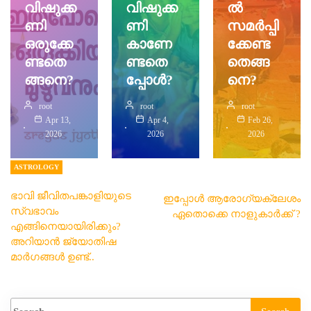
വിഷുക്ക
വിഷുക്ക
ൽ
ണി
ണി
സമർപ്പി
ഒരുക്കേ
കാണേ
ക്കേണ്ട
ണ്ടതെ
ണ്ടതെ
തെങ്ങ
ങ്ങനെ?
പ്പോൾ?
നെ?
root
root
root
Apr 13,
Apr 4,
Feb 26,
2026
2026
2026
ASTROLOGY
ഭാവി ജീവിതപങ്കാളിയുടെ
ഇപ്പോൾ ആരോഗ്യക്ലേശം
സ്വഭാവം
ഏതൊക്കെ നാളുകാർക്ക് ?
എങ്ങിനെയായിരിക്കും?
അറിയാൻ ജ്യോതിഷ
മാർഗങ്ങൾ ഉണ്ട്..