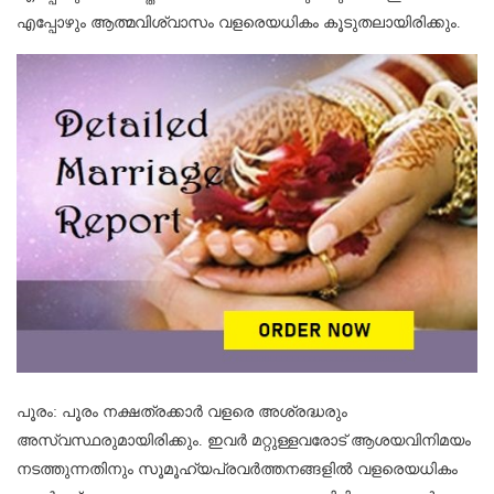
എപ്പോഴും ആത്മവിശ്വാസം വളരെയധികം കൂടുതലായിരിക്കും.
പൂരം: പൂരം നക്ഷത്രക്കാർ വളരെ അശ്രദ്ധരും
അസ്വസ്ഥരുമായിരിക്കും. ഇവർ മറ്റുള്ളവരോട് ആശയവിനിമയം
നടത്തുന്നതിനും സൂമൂഹ്യപ്രവർത്തനങ്ങളില്‍ വളരെയധികം