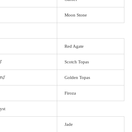
Moon Stone
Red Agate
്
Scotch Topas
സ്
Golden Topas
Firoza
yst
Jade