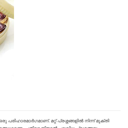
ു പരിഹാരമാര്‍ഗമാണ്. മറ്റ് പ്രശ്നങ്ങളിൽ നിന്ന് മുക്തി