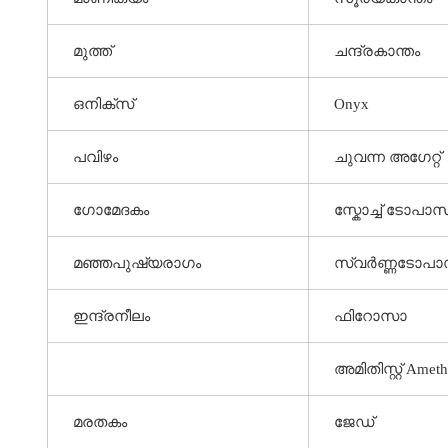
മുത്ത്
ചന്ദ്രകാന്തം
ഒനിക്സ്
Onyx
പവിഴം
ചുവന്ന അഗേറ്റ്
ഗോമേദകം
സ്കോച്ച് ടോപാസ
മഞ്ഞപുഷ്യരാഗം
സ്വർണ്ണടോപാ
ഇന്ദ്രനീലം
ഫിറോസാ
അമിതിസ്റ്റ് Ameth
മരതകം
ജേഡ്