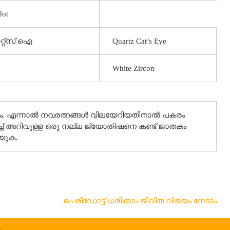
dot
റ്റ്സ് ഐ
Quartz Cat’s Eye
White Zircon
തമം. എന്നാൽ നവരത്നങ്ങൾ വിലയേറിയതിനാൽ പകരം
്ച് അറിവുള്ള ഒരു നല്ല ജ്യോതിഷനെ കണ്ട് ജാതകം
യുക.
പെരിഡോട്ട് ധരിക്കാം ജീവിത വിജയം നേടാം