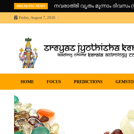
Skip
നവരാത്രി വൃതം മൂന്നാം ദിവസം (0
BREAKING NEWS
to
content
Friday, August 7, 2026
Sreyas Jyothisha KendramOnline Astrology, Articles 
Sreyas Jyothisha Kendram
sreyas jyothisha kendram
HOME
FOCUS
PREDICTIONS
GEMSTO