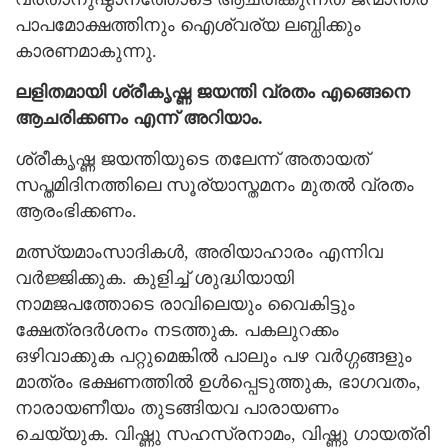
പാപമോക്ഷത്തിനും ഐശ്വര്യ ലബ്ധിക്കും
കാരണമാകുന്നു.
ലളിതമായി ശ്രീകൃഷ്ണ ജയന്തി വ്രതം എങ്ങെനെ
ആചരിക്കണം എന്ന് അറിയാം.
ശ്രീകൃഷ്ണ ജയന്തിയുടെ തലേന്ന് അതായത്
സപ്തമിദിനത്തിലെ സൂര്യാസ്തമനം മുതൽ വ്രതം
ആരംഭിക്കണം.
മത്സ്യമാംസാദികൾ, അരിയാഹാരം എന്നിവ
വർജ്ജിക്കുക. കുളിച്ച് ശുദ്ധിയായി
നാമജപത്തോടെ രാവിലെയും വൈകിട്ടും
ക്ഷേത്രദർശനം നടത്തുക. പകലുറക്കം
ഒഴിവാക്കുക പറ്റുമെങ്കിൽ പാലും പഴ വർഗ്ഗങ്ങളും
മാത്രം ഭക്ഷണത്തിൽ ഉൾപ്പെടുത്തുക, ഭാഗവതം,
നാരായണീയം തുടങ്ങിയവ പാരായണം
ചെയ്യുക. വിഷ്ണു സഹസ്രനാമം, വിഷ്ണു ഗായത്രി