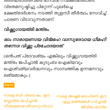
അർദ്ധരാത്രിവരെ ഭഗവൽ നാമജപത്തോടെ
വ്രതമനുഷ്ഠിച്ചു പിറ്റേന്ന് പുലർച്ചെ
ക്ഷേത്രദർശനം നടത്തി തുളസീ തീർത്ഥം സേവിച്ച്
പാരണ വിടാവുന്നതാണ്.
വിഷ്ണുഗായത്രി മന്ത്രം
ഓം നാരായണായ വിദ്മഹേ വാസുദേവായ ധീമഹി
തന്നോഃ വിഷ്ണു പ്രചോദയാത്
.
(ഒൻപത് പ്രാവശ്യം എങ്കിലും വിഷ്ണുഗായത്രി
മന്ത്രം ജപിച്ചാൽ കുടുംബ ഐക്യവും
ഐശ്വര്യവർദ്ധനവും സാമ്പത്തിക ഉന്നമനവും
ലഭ്യമാകും.)
FOCUS
നാളെ രവി പ്രദോഷം.. ഈ
നാളെ അഷ്ടമി രോഹിണി..ഈ
സ്തോത്രം ജപിച്ചാൽ
എട്ടു മന്ത്രങ്ങൾ പഠിച്ചാൽ
നിശ്ചയമായ ശിവാനുഗ്രഹം!
ജീവിതം ഭാഗ്യ