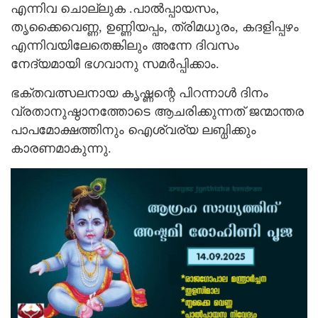
എന്നിവ ചൊല്ലുക .പാൽപ്പായസം,
തൃക്കൈവെണ്ണ, ഉണ്ണിയപ്പം, ത്രിമധുരം, കദളിപ്പഴം
എന്നിവയിലേതെങ്കിലും അന്നേ ദിവസം
നേദ്യമായി ഭഗവാനു സമർപ്പിക്കാം.
ഭക്തവത്സലനായ കൃഷ്ണന്റെ പിറന്നാൾ ദിനം
വ്രതാനുഷ്ഠാനത്തോടെ ആചരിക്കുന്നത് ജന്മാന്തര
പാപമോക്ഷത്തിനും ഐശ്വര്യ ലബ്ധിക്കും
കാരണമാകുന്നു.