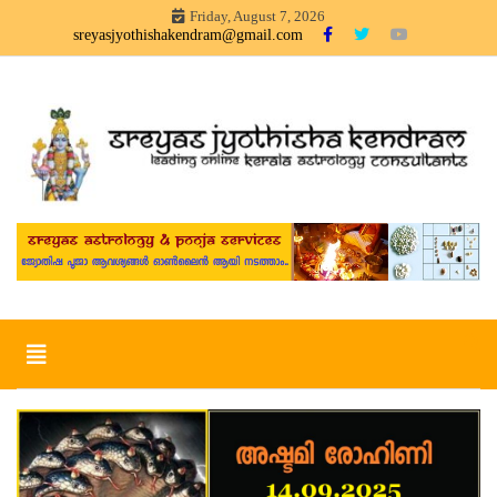
Skip
Friday, August 7, 2026
to
sreyasjyothishakendram@gmail.com
content
Sreyas Jyothisha KendramOnline Astrology, Articles in
Sreyas Jyothisha Kendram
Malayalam – sreyas jyothisha kendram
Toggle
navigation