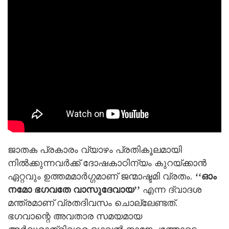
ജാതക പ്രകാരം വ്യാഴം പ്രതികൂലമായി
നിൽക്കുന്നവർക്ക് ദോഷകാഠിന്യം കുറയ്ക്കാൻ
ഏറ്റവും ഉത്തമമാർഗ്ഗമാണ് ജന്മാഷ്ടമി വ്രതം.
‘‘ഓം
നമോ ഭഗവതേ വാസുദേവായ’’
എന്ന ദ്വാദശ
മന്ത്രമാണ് വ്രതദിവസം ചൊല്ലേണ്ടത്.
ഭഗവാന്റെ അവതാര സമയമായ