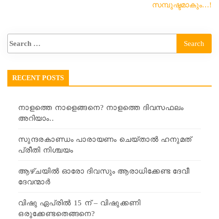
സമ്പുഷ്ടമാകും…!
RECENT POSTS
നാളത്തെ നാളെങ്ങനെ? നാളത്തെ ദിവസഫലം
അറിയാം..
സുന്ദരകാണ്ഡം പാരായണം ചെയ്താൽ ഹനുമത്
പ്രീതി നിശ്ചയം
ആഴ്ചയിൽ ഓരോ ദിവസും ആരാധിക്കേണ്ട ദേവീ
ദേവന്മാർ
വിഷു ഏപ്രിൽ 15 ന് – വിഷുക്കണി
ഒരുക്കേണ്ടതെങ്ങനെ?