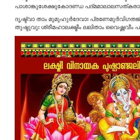
പാശാങ്കുശേക്ഷുകോദണ്ഡ പദ്മമാലാലസത്കരാ ..
ദൃഷ്ട്വാ താം മുമുഹുർദേവാഃ പ്രണേമുർവിഗതജ്
തുഷ്ടുവുഃ ശ്രീമഹാലക്ഷ്മീം ലലിതാം വൈഷ്ണവീം പരാ