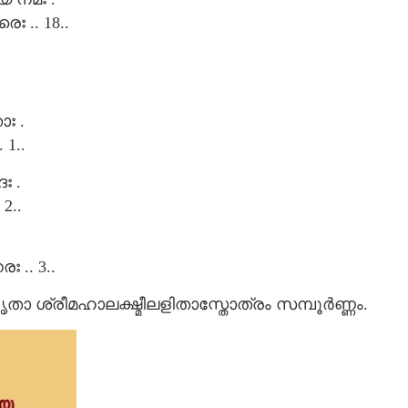
 .. 18..
ഃ .
1..
ഃ .
2..
 .. 3..
ശ്രീമഹാലക്ഷ്മീലളിതാസ്തോത്രം സമ്പൂർണ്ണം.