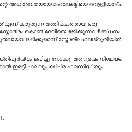
റെ അധിദേവതയായ മഹാലക്ഷ്മിയെ വെള്ളിയാഴ്ച
ത് എന്ന് കരുതുന്ന അതി മഹത്തായ ഒരു
 സ്തോത്രം കൊണ്ട് ദേവിയെ ഭജിക്കുന്നവർക്ക് ധനം,
മുതലായവ ലഭിക്കുമെന്ന് സ്തോത്ര ഫലശ്രുതിയിൽ
തിപൂർവ്വം ജപിച്ചു നോക്കൂ. അനുഭവം നിശ്ചയം.
്ഞാൽ ഇരട്ടി ഫലവും ക്ഷിപ്ര ഫലസിദ്ധിയും
1..
.