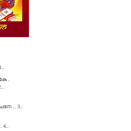
..
കേ .
..
.
 .. 3..
4..