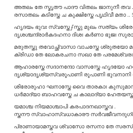
അതലം തേ സ്മൃതൗ പാദൗ വിതലം ജാനുനീ തവ 
രസാതലം കടിസ്തേ ച കുക്ഷിസ്തേ പൃഥിവീ മതാ .. 5
ഹൃദയം ഭുവഃ സ്വസ്തേഽസ്തു മുഖം സത്യം ശിരോ
ദൃശശ്ചന്ദ്രാർകദഹനാ ദിശഃ കർണാ ഭുജഃ സുരാഃ .
മരുതസ്തു തവോച്ഛ്വാസാ വാചസ്തേ ശ്രുതയോ മത
ക്രിഡാ തേ ലോകരചനാ സഖാ തേ പരമേശ്വരഃ ..
ആഹാരസ്തേ സദാനന്ദോ വാസസ്തേ ഹൃദയോ ഹര
ദൃശ്യാദൃശ്യസ്വരൂപാണി രൂപാണി ഭുവനാനി തേ
ശിരോരുഹാ ഘനാസ്തേ വൈ താരകാഃ കുസുമാനി
ധർമാദ്യാ ബാഹവസ്തേ ച കാലാദ്യാ ഹേതയസ്തവ 
യമാശ്ച നിയമാശ്ചാപി കരപാദനഖാസ്തവ .
സ്തനൗ സ്വാഹാസ്വധാകാരൗ സർവജീവനദുഗ്ധദൗ
പ്രാണായാമസ്തവ ശ്വാസോ രസനാ തേ സരസ്വ