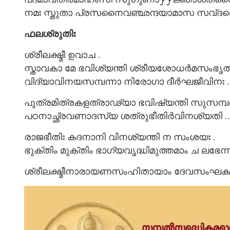
നമഃ സ്തുതാ പ്രസനൈവഞ്ഛന്ദയാമാസ സവ്ദരൈഃ
ഫലശ്രുതിഃ
ശ്രീലക്ഷ്മീ ഉവാച .
സ്താവകാ മേ ഭവിശ്യന്തി ശ്രീയശോധർമസംഭൃതാ
വിദ്യാവിനയസമ്പന്നാ നിരോഗാ ദീർഘജീവിനഃ .. 
പുത്രമിത്രകളത്രാഢ്യാ ഭവിഷ്യന്തി സുസമ്പദ
പഠനാച്ഛ്രവണാദസ്യ ശത്രുഭീതിർവിനശ്യതി .. 
രാജഭീതിഃ കദനാനി വിനശ്യന്തി ന സംശയഃ .
ഭുക്തിം മുക്തിം ഭാഗ്യവൃദ്ധിമുത്തമാം ച ലഭേന്നരഃ
ശ്രീലക്ഷ്മീനാരായണസംഹിതായാം ദേവസംഘകൃതാ 