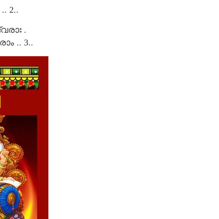
 2..
വരാഃ .
ം .. 3..