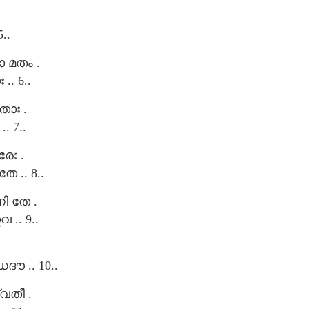
.
..
 മതം .
. 6..
ാഃ .
 7..
േഃ .
 .. 8..
 തേ .
.. 9..
 .. 10..
തീ .