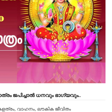
തോത്രം ജപിച്ചാൽ ധനവും ഭാഗ്യവും..
, കളത്രം, വാഹനം, ലൗകിക ജീവിതം