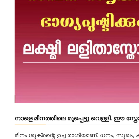
നാളെ മീനത്തിലെ മുപ്പെട്ടു വെള്ളി. ഈ സ്
മീനം ശുക്രന്റെ ഉച്ച രാശിയാണ്. ധനം, സുഖം