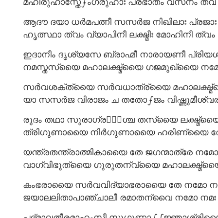
മഹീരുഹാസ്തേഽംഗരുഹാഃ പ്രഭാതം വസനം തവ ..
ആദൗ ദയാ ധർമപത്നീ സസർജ നിഖിലാഃ പ്രജാഃ 
ഹൃത്സ്ഥാ ത്വം വ്യാപിനീ ലക്ഷ്മീഃ മോഹിനീ ത്വം 
ഇദാനീം ദൃശ്യസേ ബ്രാഹ്മീ നാരായണീ പ്രിയശങ്
നമസ്തസ്യൈ മഹാലക്ഷ്മ്യൈ ഗജമുഖ്യൈ നമോ ന
സർവശക്ത്യൈ സർവധാത്ര്യൈ മഹാലക്ഷ്മ്
യാ സസർജ വിരാജം ച തതോഽജം വിഷ്ണുമീശ്വരം .
രുദം തഥാ സുരാഗ്രയാഁശ്ച തസ്യൈ ലക്ഷ്മ്യ
ത്രിഗുണായൈ നിർഗുണായൈ ഹരിണ്യൈ തേ നമ
യന്ത്രതന്ത്രാത്മികായൈ തേ ജഗന്മാത്രേ നമോ 
വാഗ്വിഭൂത്യൈ ഗുരുതന്വ്യൈ മഹാലക്ഷ്മ്യൈ 
കംഭരായൈ സർവവിദ്യാഭരായൈ തേ നമോ നമ
ജയാലലിതാപാഞ്ചാലീ രമാതന്വൈ നമോ നമഃ ..
പദ്മാവതീരമാഹംസീ സുഗുണാഽഽജ്ഞാശ്രിയൈ