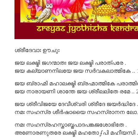
ശ്രീദേവാഃ ഊചുഃ
ജയ ലക്ഷ്മി ജഗന്മാതഃ ജയ ലക്ഷ്മി പരാത്പരേ .
ജയ കല്യാണനിലയേ ജയ സർവകലാത്മികേ .. 1
ജയ ബ്രാഹ്മി മഹാലക്ഷ്മി ബ്രഹ്മാത്മികേ പരാത്മി
ജയ നാരായണി ശാന്തേ ജയ ശ്രീലലിതേ രമേ .. 2
ജയ ശ്രീവിജയേ ദേവീശ്വരി ശ്രീദേ ജയർദ്ധിദേ 
നമഃ സഹസ്ര ശീർഷായൈ സഹസ്രാനന ലോചനേ
നമഃ സഹസ്രഹസ്താബ്ജപാദപങ്കജശോഭിതേ .
അണോരണുതരേ ലക്ഷ്മി മഹതോഽപി മഹീയസി .. 