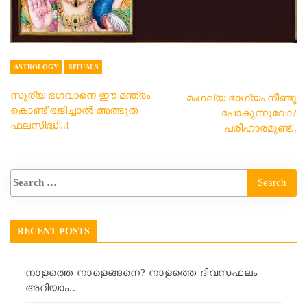
ASTROLOGY
RITUALS
സൂര്യ ഭഗവാനെ ഈ മന്ത്രം
മംഗല്യ ഭാഗ്യം നീണ്ടു
കൊണ്ട് ഭജിച്ചാൽ അത്ഭുത
പോകുന്നുവോ?
ഫലസിദ്ധി..!
പരിഹാരമുണ്ട്..
RECENT POSTS
നാളത്തെ നാളെങ്ങനെ? നാളത്തെ ദിവസഫലം
അറിയാം..