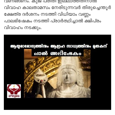
വണങ്ങണം. കുജ പ്രീതി ഇല്ലാത്തതിനാൽ
വിവാഹ കാലതാമസം നേരിടുന്നവർ തിരുച്ചെന്തൂർ
ക്ഷേത്ര ദർശനം നടത്തി വിധിയാം വണ്ണം
പാലഭിഷേകം നടത്തി പ്രാർത്ഥിച്ചാൽ ക്ഷിപ്രം
വിവാഹം നടക്കും.