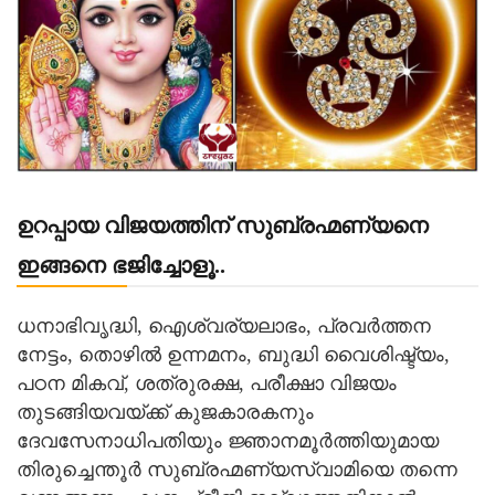
ഉറപ്പായ വിജയത്തിന് സുബ്രഹ്മണ്യനെ
ഇങ്ങനെ ഭജിച്ചോളൂ..
ധനാഭിവൃദ്ധി, ഐശ്വര്യലാഭം, പ്രവർത്തന
നേട്ടം, തൊഴിൽ ഉന്നമനം, ബുദ്ധി വൈശിഷ്ട്യം,
പഠന മികവ്, ശത്രുരക്ഷ, പരീക്ഷാ വിജയം
തുടങ്ങിയവയ്ക്ക് കുജകാരകനും
ദേവസേനാധിപതിയും ജ്ഞാനമൂര്‍ത്തിയുമായ
തിരുച്ചെന്തൂര്‍ സുബ്രഹ്മണ്യസ്വാമിയെ തന്നെ