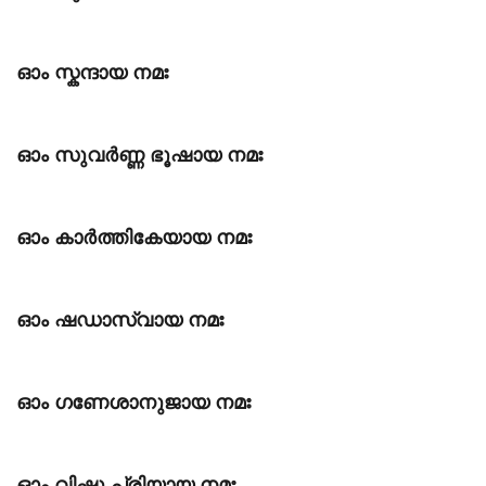
ഓം സ്കന്ദായ നമഃ
ഓം സുവര്‍ണ്ണ ഭൂഷായ നമഃ
ഓം കാര്‍ത്തികേയായ നമഃ
ഓം ഷഡാസ്വായ നമഃ
ഓം ഗണേശാനുജായ നമഃ
ഓം വിഷ്ണു പ്രിയായ നമഃ