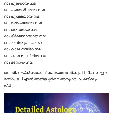
ഓം പൂജ്യായ നമഃ
ഓം പരമേശ്വരായ നമഃ
ഓം പുഷ്‌കലായ നമഃ
ഓം അതിബലായ നമഃ
ഓം ശരധരായ നമഃ
ഓം ദീര്‍ഘനാസായ നമഃ
ഓം ചന്ദ്രരൂപായ നമഃ
ഓം കാലഹന്ത്രേ നമഃ
ഓം കാലശാസ്‌ത്രേ നമഃ
ഓം മദനായ നമഃ”
ശബരിമലയ്ക്ക് പോകാൻ കഴിയാത്തവർക്കും 41 ദിവസം ഈ
മന്ത്രം ജപിച്ചാൽ അയ്യപ്പൻറെ അനുഗ്രഹം ലഭിക്കും.
തീർച്ച.