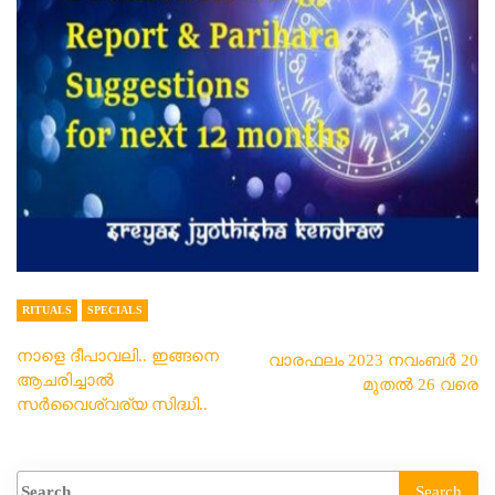
RITUALS
SPECIALS
നാളെ ദീപാവലി.. ഇങ്ങനെ
വാരഫലം 2023 നവംബർ 20
ആചരിച്ചാൽ
മുതൽ 26 വരെ
സർവൈശ്വര്യ സിദ്ധി..