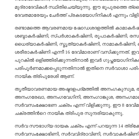
മുദ്രാദേവികൾ സ്ഥിതിചെയ്യുന്നു. ഈ ഭൂപുരത്തെ ത
ദേവതമാരേയും ചേര്‍ത്ത് പ്രകടയോഗിനികൾ എന്നും വിളിക
രണ്ടാമത്തെ ആവരണമായ ഷോഡശദളത്തിൽ കാമാകര്‍ഷിണി,
ശബ്ദാകര്‍ഷിണി, സ്പര്‍ശാകര്‍ഷിണി, രൂപാകര്‍ഷിണി, രസ
ധൈര്യാകര്‍ഷിണി, സ്മൃത്യാകര്‍ഷിണി, നാമാകര്‍ഷിണി,
ശരീരാകര്‍ഷിണി എന്നീ 16 ദേവിമാരാണ് വസിക്കുന്നത്.
പുറകിൽ ഒളിഞ്ഞിരിക്കുന്നതിനാൽ ഇവർ ഗുപ്തയോഗിനികൾ
പരിപൂര്‍ണമാക്കപ്പെടുന്നതിനാൽ ഇതിനെ സർവാശാ പരിപൂ
നായിക ത്രിപുരേശി ആണ്.
തൃതീയാവരണമായ അഷ്ടദളപദ്മത്തിൽ അനംഗകുസുമ,
അനംഗരേഖാ, അനംഗവേഗിനി, അനംഗാങ്കുശ, അനംഗമാലിനി
സർവസംക്ഷോഭണ ചക്രം എന്ന് വിളിക്കുന്നു. ഈ 8 ദേവി
ചക്രത്തിന്‍റെ നായിക ത്രിപുര സുന്ദരിയാകുന്നു.
സർവ സൗഭാഗ്യ ദായക ചക്രം എന്ന് പറയുന്ന 14 ത്ര
സർവസംക്ഷോഭിണി, സർവവിദ്രാവിണി, സർവാകര്‍ഷിണി,