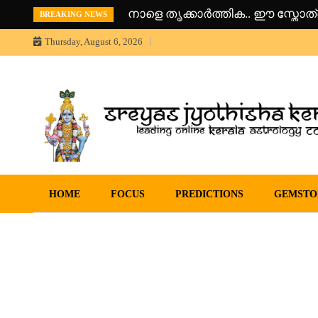
Skip
നവരാത്രി വൃതം മൂന്നാം ദിവസം (0
BREAKING NEWS
to
content
Thursday, August 6, 2026
Sreyas Jyothisha KendramOnline Astrology, Articles 
Sreyas Jyothisha Kendram
sreyas jyothisha kendram
HOME
FOCUS
PREDICTIONS
GEMSTO