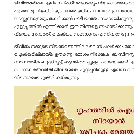
ജീവിതത്തിലെ എല്ലാ പ്രശ്‌നങ്ങള്‍ക്കും നിഷേധാത്മകതയ
ഏതൊരു വ്യക്തിയും വളരെയധികം സമ്പത്തും സമാധാന
തടസ്സങ്ങളെയും തകര്‍ക്കാന്‍ ശ്രീ യന്ത്രം സഹായിക്കുന
എളുപ്പത്തില്‍ എത്തിക്കാന്‍ ഇത് നിങ്ങളെ സഹായിക്കുന്നു.
വിജയം, സമ്പത്ത്, ഐക്യം, സമാധാനം എന്നിവ നേടുന്നത
ജീവിതം നമ്മുടെ നിയന്ത്രണത്തിലല്ലെന്ന് പലര്‍ക്കും ബോധ
ഐക്യമില്ലായ്മ, ഉത്കണ്ഠ, മോശം നിക്ഷേപം, ബിസിനസ്സ് 
സാമ്പത്തിക ബുദ്ധിമുട്ട്, ആവര്‍ത്തിച്ചുള്ള പരാജയങ്ങള്‍ 
ദൈവീക ജ്യാമിതി ജീവിതത്തെ ചുറ്റിപ്പറ്റിയുള്ള എല്ലാ നെഗ
നിന്നൊക്കെ മുക്തി നല്‍കുന്നു.