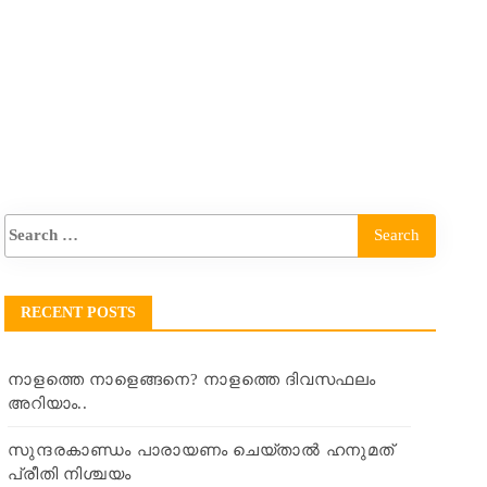
RECENT POSTS
നാളത്തെ നാളെങ്ങനെ? നാളത്തെ ദിവസഫലം
അറിയാം..
സുന്ദരകാണ്ഡം പാരായണം ചെയ്താൽ ഹനുമത്
പ്രീതി നിശ്ചയം