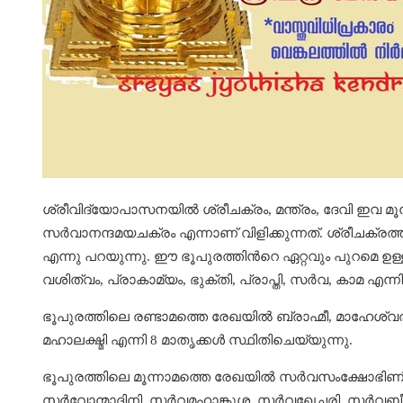
ശ്രീവിദ്യോപാസനയിൽ ശ്രീചക്രം, മന്ത്രം, ദേവി ഇവ മൂന
സർവാനന്ദമയചക്രം എന്നാണ് വിളിക്കുന്നത്. ശ്രീചക്രത്
എന്നു പറയുന്നു. ഈ ഭൂപുരത്തിന്‍റെ ഏറ്റവും പുറമെ
വശിത്വം, പ്രാകാമ്യം, ഭുക്തി, പ്രാപ്തി, സർവ, കാമ എന്
ഭൂപുരത്തിലെ രണ്ടാമത്തെ രേഖയിൽ ബ്രാഹ്മീ, മാഹേശ്വരി
മഹാലക്ഷ്മി എന്നി 8 മാതൃക്കൾ സ്ഥിതിചെയ്യുന്നു.
ഭൂപുരത്തിലെ മൂന്നാമത്തെ രേഖയിൽ സർവസംക്ഷോഭിണി,
സർവോന്മാദിനി, സർവമഹാങ്കുശ, സർവഖേചരി, സർവബീ