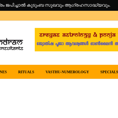
5.10.2024)
in Malayalam –
NES
RITUALS
VASTHU-NUMEROLOGY
SPECIAL