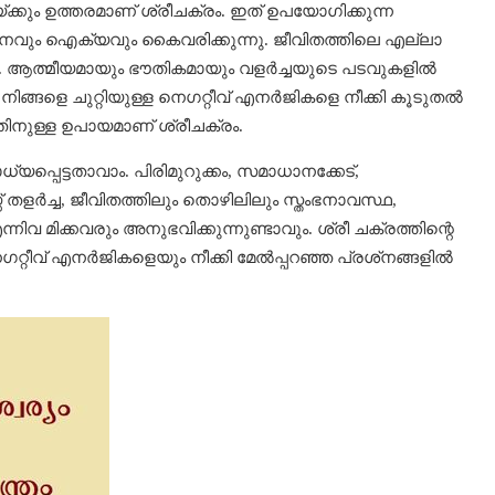
്ക്കും ഉത്തരമാണ് ശ്രീചക്രം. ഇത് ഉപയോഗിക്കുന്ന
വും ഐക്യവും കൈവരിക്കുന്നു. ജീവിതത്തിലെ എല്ലാ
്നു. ആത്മീയമായും ഭൗതികമായും വളര്‍ച്ചയുടെ പടവുകളില്‍
 നിങ്ങളെ ചുറ്റിയുള്ള നെഗറ്റീവ് എനര്‍ജികളെ നീക്കി കൂടുതല്‍
ിനുള്ള ഉപായമാണ് ശ്രീചക്രം.
്യപ്പെട്ടതാവാം. പിരിമുറുക്കം, സമാധാനക്കേട്,
തളര്‍ച്ച, ജീവിതത്തിലും തൊഴിലിലും സ്തംഭനാവസ്ഥ,
എന്നിവ മിക്കവരും അനുഭവിക്കുന്നുണ്ടാവും. ശ്രീ ചക്രത്തിന്റെ
റ്റീവ് എനര്‍ജികളെയും നീക്കി മേല്‍പ്പറഞ്ഞ പ്രശ്‌നങ്ങളില്‍