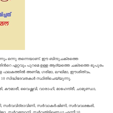
്നും ഒന്നു തന്നെയാണ്. ഈ ബിന്ദുചക്രത്തെ
തിന്‍റെ ഏറ്റവും പുറമെ ഉള്ള ആദ്യത്തെ ചക്രത്തെ ഭൂപുരം
 ഉള്ള ഫലകത്തിൽ അണിമ, ഗരിമാ, ലഘിമാ, ഈശിത്വം,
നി 10 സിദ്ധിദേവതകൾ സ്ഥിതിചെയ്യുന്നു.
, കൗമാരീ, വൈഷ്ണവി, വാരാഹി, മാഹേന്ദ്രീ, ചാമുണ്ഡാ,
 സർവവിദ്രാവിണി, സർവാക‍‍ര്‍ഷിണി, സർവവശങ്കരി,
ജാ, സർവയോനി, സർവത്രിഖണ്ഡാ എന്നീ 10