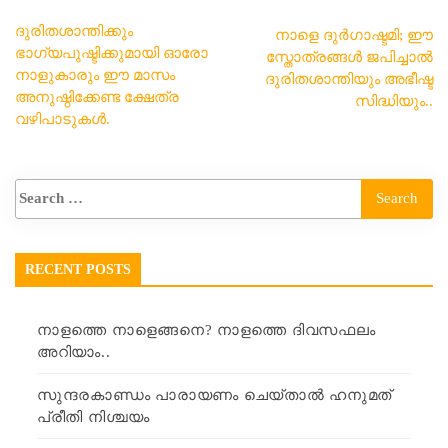
ദുരിതശാന്തിക്കും
നാളെ ദുർഗാഷ്ടമി; ഈ
ഭാഗ്യപുഷ്ടിക്കുമായി ഓരോ
സ്തോത്രങ്ങൾ ജപിച്ചാൽ
നാളുകാരും ഈ മാസം
ദുരിതശാന്തിയും അഭീഷ്ട
അനുഷ്ഠിക്കേണ്ട ക്ഷേത്ര
സിദ്ധിയും..
വഴിപാടുകൾ.
RECENT POSTS
നാളത്തെ നാളെങ്ങനെ? നാളത്തെ ദിവസഫലം
അറിയാം..
സുന്ദരകാണ്ഡം പാരായണം ചെയ്താൽ ഹനുമത്
പ്രീതി നിശ്ചയം