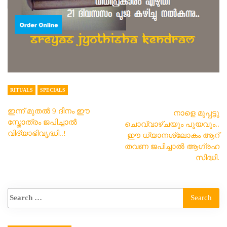
RITUALS
SPECIALS
ഇന്ന് മുതൽ 9 ദിനം ഈ
നാളെ മുപ്പട്ടു
സ്തോത്രം ജപിച്ചാൽ
ചൊവ്വാഴ്ചയും പൂയവും..
വിദ്യാഭിവൃദ്ധി..!
ഈ ധ്യാനശ്ലോകം ആറ്
തവണ ജപിച്ചാൽ ആഗ്രഹ
സിദ്ധി.