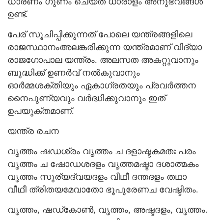
ധാരണം ഗുണം ചെയ്ത ധാരാളം അനുഭവങ്ങള്‍
ഉണ്ട്.
പേര് സൂചിപ്പിക്കുന്നത് പോലെ യന്ത്രങ്ങളിലെ
രാജസ്ഥാനംഅലങ്കരിക്കുന്ന യന്ത്രമാണ് വിദ്യാ
രാജഗോപാല യന്ത്രം. അലസത അകറ്റുവാനും
ബുദ്ധിക്ക് ഉണര്‍വ് നല്‍കുവാനും
ഓര്‍മ്മശക്തിയും ഏകാഗ്രതയും പ്രവര്‍ത്തന
നൈപുണ്യവും വര്‍ദ്ധിക്കുവാനും ഇത്
ഉപയുക്തമാണ്.
യന്ത്ര രചന
വൃത്തം ഷഡശ്രം വൃത്തം ച ദളാഷ്ടകമതഃ പരം
വൃത്തം ച ഷോഡശദളം വൃത്തമഷ്ടാ ദശാത്മകം
വൃത്തം സൂര്യദ്വയദളം വീഥീ ദന്തദളം തഥാ
വീഥീ ത്രിതയമേവാതോ ഭൂപുരേണച വേഷ്ടിതം.
വൃത്തം, ഷഡ്‌കോണ്‍, വൃത്തം, അഷ്ടദളം, വൃത്തം.