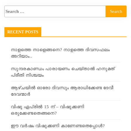
RECENT POSTS
നാളത്തെ നാളെങ്ങനെ? നാളത്തെ ദിവസഫലം
അറിയാം..
സുന്ദരകാണ്ഡം പാരായണം ചെയ്താൽ ഹനുമത്
പ്രീതി നിശ്ചയം
ആഴ്ചയിൽ ഓരോ ദിവസും ആരാധിക്കേണ്ട ദേവീ
ദേവന്മാർ
വിഷു ഏപ്രിൽ 15 ന് – വിഷുക്കണി
ഒരുക്കേണ്ടതെങ്ങനെ?
ഈ വർഷം വിഷുക്കണി കാണേണ്ടതെപ്പോൾ?