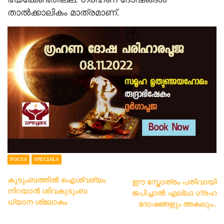
താൽക്കാലികം മാത്രമാണ്.
FOCUS
SPECIALS
കുടുംബത്തിൽ ഐശ്വര്യം
ഈ സ്തോത്രം പതിവായി
നിറയാൻ ശിവകുടുംബ
ജപിച്ചാൽ എല്ലാ ഗ്രഹ
ധ്യാന ശ്ലോകം
ദോഷങ്ങളും അകലും..