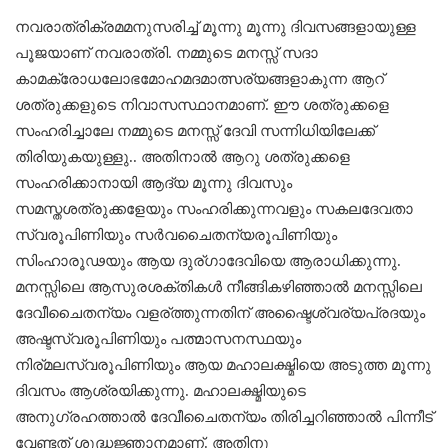
നവരാത്രിക്രമമനുസരിച്ച് മൂന്നു മൂന്നു ദിവസങ്ങളായുള്ള
പൂജയാണ് നവരാത്രി. നമ്മുടെ മനസ്സ് സദാ
കാമക്രോധലോഭമോഹമദമാത്സര്യങ്ങളാകുന്ന ആറ്
ശത്രുക്കളുടെ നിവാസസ്ഥാനമാണ്. ഈ ശത്രുക്കളെ
സംഹരിച്ചാലേ നമ്മുടെ മനസ്സ് ദേവി സന്നിധിയിലേക്ക്
തിരിയുകയുള്ളു.. അതിനാൽ ആറു ശത്രുക്കളെ
സംഹരിക്കാനായി ആദ്യ മൂന്നു ദിവസും
സമസ്തശത്രുക്കളേയും സംഹരിക്കുന്നവളും സകലദേവതാ
സ്വരൂപിണിയും സർവചൈതന്യരൂപിണിയും
സിംഹാരൂഢയും ആയ ദുര്ഗാദേവിയെ ആരാധിക്കുന്നു.
മനസ്സിലെ ആസുരശക്തികൾ നീങ്ങികഴിഞ്ഞാൽ മനസ്സിലെ
ദേവീചൈതന്യം വളര്ത്തുന്നതിന് അഷ്ടൈശ്വര്യപ്രദയും
അഷ്ടസ്വരൂപിണിയും പത്മാസനസ്ഥയും
നിര്മലസ്വരൂപിണിയും ആയ മഹാലക്ഷ്മിയെ അടുത്ത മൂന്നു
ദിവസം ആശ്രയിക്കുന്നു. മഹാലക്ഷ്മിയുടെ
അനുഗ്രഹത്താൽ ദേവീചൈതന്യം തിരിച്ചറിഞ്ഞാൽ പിന്നീട്
വേണ്ടത് ശുദ്ധജ്ഞാനമാണ്. അതിനു