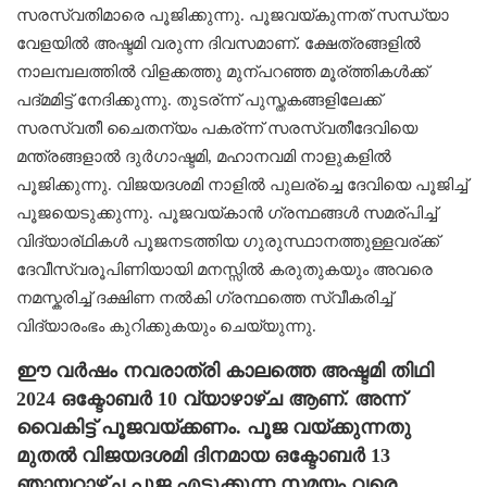
സരസ്വതിമാരെ പൂജിക്കുന്നു. പൂജവയ്കുന്നത് സന്ധ്യാ
വേളയിൽ അഷ്ടമി വരുന്ന ദിവസമാണ്. ക്ഷേത്രങ്ങളിൽ
നാലമ്പലത്തിൽ വിളക്കത്തു മുന്പറഞ്ഞ മൂര്ത്തികൾക്ക്
പദ്മമിട്ട് നേദിക്കുന്നു. തുടര്ന്ന് പുസ്തകങ്ങളിലേക്ക്
സരസ്വതീ ചൈതന്യം പകര്ന്ന് സരസ്വതീദേവിയെ
മന്ത്രങ്ങളാൽ ദുർഗാഷ്ടമി, മഹാനവമി നാളുകളിൽ
പൂജിക്കുന്നു. വിജയദശമി നാളിൽ പുലര്ച്ചെ ദേവിയെ പൂജിച്ച്
പൂജയെടുക്കുന്നു. പൂജവയ്കാൻ ഗ്രന്ഥങ്ങൾ സമര്പിച്ച്
വിദ്യാര്ഥികൾ പൂജനടത്തിയ ഗുരുസ്ഥാനത്തുള്ളവര്ക്ക്
ദേവീസ്വരൂപിണിയായി മനസ്സിൽ കരുതുകയും അവരെ
നമസ്കരിച്ച് ദക്ഷിണ നൽകി ഗ്രന്ഥത്തെ സ്വീകരിച്ച്
വിദ്യാരംഭം കുറിക്കുകയും ചെയ്യുന്നു.
ഈ വര്‍ഷം നവരാത്രി കാലത്തെ അഷ്ടമി തിഥി
2024 ഒക്ടോബർ 10 വ്യാഴാഴ്ച ആണ്. അന്ന്
വൈകിട്ട് പൂജവയ്ക്കണം. പൂജ വയ്ക്കുന്നതു
മുതല്‍ വിജയദശമി ദിനമായ ഒക്ടോബർ 13
ഞായറാഴ്ച്ച പൂജ എടുക്കുന്ന സമയം വരെ