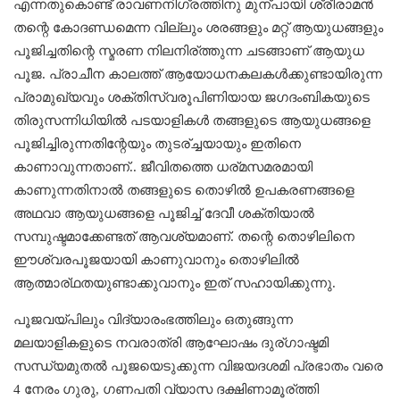
എന്നതുകൊണ്ട് രാവണനിഗ്രത്തിനു മുന്പായി ശ്രീരാമൻ
തന്റെ കോദണ്ഡമെന്ന വില്ലും ശരങ്ങളും മറ്റ് ആയുധങ്ങളും
പൂജിച്ചതിന്റെ സ്മരണ നിലനിര്ത്തുന്ന ചടങ്ങാണ് ആയുധ
പൂജ. പ്രാചീന കാലത്ത് ആയോധനകലകൾക്കുണ്ടായിരുന്ന
പ്രാമുഖ്യവും ശക്തിസ്വരൂപിണിയായ ജഗദംബികയുടെ
തിരുസന്നിധിയിൽ പടയാളികൾ തങ്ങളുടെ ആയുധങ്ങളെ
പൂജിച്ചിരുന്നതിന്റേയും തുടര്ച്ചയായും ഇതിനെ
കാണാവുന്നതാണ്.. ജീവിതത്തെ ധര്മസമരമായി
കാണുന്നതിനാൽ തങ്ങളുടെ തൊഴിൽ ഉപകരണങ്ങളെ
അഥവാ ആയുധങ്ങളെ പൂജിച്ച് ദേവീ ശക്തിയാൽ
സമ്പുഷ്ടമാക്കേണ്ടത് ആവശ്യമാണ്. തന്റെ തൊഴിലിനെ
ഈശ്വരപൂജയായി കാണുവാനും തൊഴിലിൽ
ആത്മാര്ഥതയുണ്ടാക്കുവാനും ഇത് സഹായിക്കുന്നു.
പൂജവയ്പിലും വിദ്യാരംഭത്തിലും ഒതുങ്ങുന്ന
മലയാളികളുടെ നവരാത്രി ആഘോഷം ദുര്ഗാഷ്ടമി
സന്ധ്യമുതൽ പൂജയെടുക്കുന്ന വിജയദശമി പ്രഭാതം വരെ
4 നേരം ഗുരു, ഗണപതി വ്യാസ ദക്ഷിണാമൂര്ത്തി