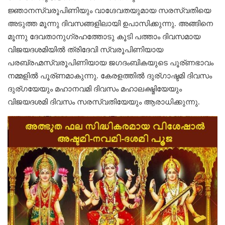
ജ്ഞാനസ്വരൂപിണിയും വാഗ്ദേവതയുമായ സരസ്വതിയെ
അടുത്ത മൂന്നു ദിവസങ്ങളിലായി ഉപാസിക്കുന്നു. അങ്ങിനെ
മൂന്നു ദേവതാനുഗ്രഹത്തോടു കൂടി പത്താം ദിവസമായ
വിജയദശമിയിൽ ത്രിദേവി സ്വരൂപിണിയായ
പരബ്രഹ്മസ്വരൂപിണിയായ ജഗദംബികയുടെ പൂര്ണഭാവം
നമ്മളിൽ പൂര്ണമാകുന്നു. കേരളത്തിൽ ദുര്ഗാഷ്ടമി ദിവസം
ദുര്ഗയേയും മഹാനവമി ദിവസം മഹാലക്ഷ്മിയേയും
വിജയദശമി ദിവസം സരസ്വതിയേയും ആരാധിക്കുന്നു.