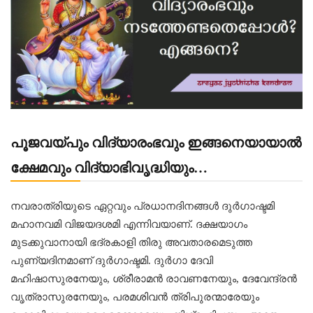
പൂജവയ്‌പും വിദ്യാരംഭവും ഇങ്ങനെയായാൽ
ക്ഷേമവും വിദ്യാഭിവൃദ്ധിയും…
നവരാത്രിയുടെ ഏറ്റവും പ്രധാനദിനങ്ങൾ ദുർഗാഷ്ടമി
മഹാനവമി വിജയദശമി എന്നിവയാണ്. ദക്ഷയാഗം
മുടക്കുവാനായി ഭദ്രകാളി തിരു അവതാരമെടുത്ത
പുണ്യദിനമാണ് ദുർഗാഷ്ടമി. ദുർഗാ ദേവി
മഹിഷാസുരനേയും, ശ്രീരാമൻ രാവണനേയും, ദേവേന്ദ്രൻ
വൃത്രാസുരനേയും, പരമശിവൻ ത്രിപുരന്മാരേയും