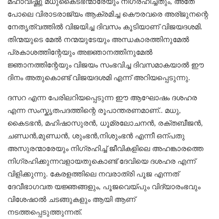
മഹാവിഷ്ണു മധുകൈടഭന്മാരേയും നിഗ്രഹിച്ചതും, അതേ
പോലെ വിരാടരാജ്യം ആക്രമിച്ച കൌരവരെ അര്ജുനന്റെ
നേതൃത്വത്തിൽ വിജയിച്ച ദിവസം കൂടിയാണ് വിജയദശമി.
തിന്മയുടെ മേൽ നന്മയുടേയും അന്ധകാരത്തിനുമേൽ
പ്രകാശത്തിന്റേയും അജ്ഞാനത്തിനുമേൽ
ജ്ഞാനത്തിന്റേയും വിജയം സംഭവിച്ച ദിവസമാകയാൽ ഈ
ദിനം അതുകൊണ്ട് വിജയദശമി എന്ന് അറിയപ്പെടുന്നു.
ദസറ എന്ന പേരിലറിയപ്പെടുന്ന ഈ ആഘോഷം ദശഹര
എന്ന സംസ്കൃതപദത്തിന്റെ രൂപാന്തരണമാണ്.. മധു,
കൈടഭൻ, മഹിഷാസുരൻ, ധൂമ്രലോചനൻ, രക്തബീജൻ,
ചണ്ഡൻ,മുണ്ഡൻ, ശുംഭൻ,നിശുംഭൻ എന്നീ ഒന്പതു
അസുരന്മാരേയും നിഗ്രഹിച്ച് ജീവികളിലെ അഹങ്കാരത്തെ
നിഗ്രഹിക്കുന്നവളായതുകൊണ്ട് ദേവിയെ ദശഹര എന്ന്
വിളിക്കുന്നു. കേരളത്തിലെ നവരാത്രി പൂജ എന്നത്
ദേവീഭാഗവത യജ്ഞങ്ങളും, പൂജവെയ്പും വിദ്യാരംഭവും
വിശേഷാൽ ചടങ്ങുകളും ആയി ആണ്
നടത്തപ്പെടുത്തുന്നത്.