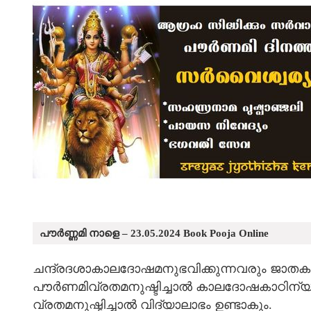
പൗർണ്ണമി നാളെ – 23.05.2024 Book Pooja Online
ചന്ദ്രദശാകാലദോഷമനുഭവിക്കുന്നവരും ജാതകത്
പൗര്‍ണമിവ്രതമനുഷ്ടിച്ചാല്‍ കാലദോഷകാഠിന്യം 
വ്രതമനുഷ്ടിച്ചാല്‍ വിദ്യാലാഭം ഉണ്ടാകും.