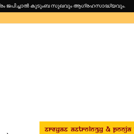
്രം ജപിച്ചാൽ കുടുംബ സുഖവും ആഗ്രഹസാദ്ധ്യവും.