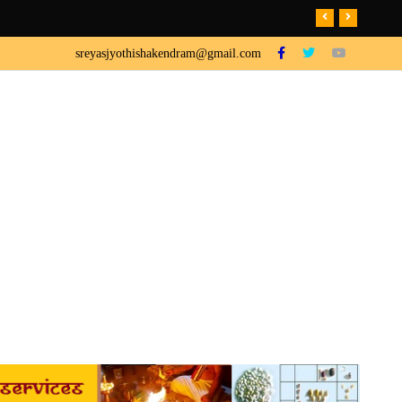
sreyasjyothishakendram@gmail.com