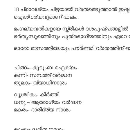
18 പ്രാവശ്യം ചിട്ടയായി വ്രതമെടുത്താൽ ഇഷ്ട
ഐശ്വര്യവുമാണ് ഫലം.
മംഗല്യവതികളായ സ്ത്രീകള്‍ ദശപുഷ്പങ്ങളിൽ ഒന്
ഭര്‍തൃസുഖത്തിനും പുത്രഭാഗ്യത്തിനും ഏറെ
ഓരോ മാസത്തിലേയും പൗര്‍ണമി വ്രതത്തിന് 
ചിങ്ങം- കുടുംബ ഐക്യം
കന്നി- സമ്പത്ത് വര്‍ദ്ധന
തുലാം- വ്യാധിനാശം
വൃശ്ചികം- കീര്‍ത്തി
ധനു – ആരോഗ്യം വര്‍ദ്ധന
മകരം- ദാരിദ്ര്യ നാശം
കുംഭം- ദുരിത നാശം