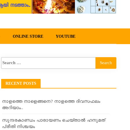
S
ONLINE STORE
YOUTUBE
RECENT POSTS
നാളത്തെ നാളെങ്ങനെ? നാളത്തെ ദിവസഫലം
അറിയാം..
സുന്ദരകാണ്ഡം പാരായണം ചെയ്താൽ ഹനുമത്
പ്രീതി നിശ്ചയം