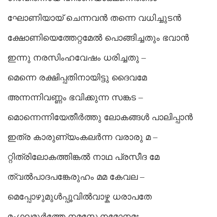
ഘോണിയായ് ചെന്നവൻ തന്നെ വധിച്ചുടൻ
ക്ഷോണിയെത്തേറ്റമേൽ പൊങ്ങിച്ചതും ഭവാൻ
ഇന്നു നരസിംഹവേഷം ധരിച്ചതു –
മെന്നെ രക്ഷിപ്പതിനായിട്ടു ദൈവമേ
അന്നന്നിവണ്ണം ഭവിക്കുന്ന സങ്കട –
മൊന്നെന്നിയേതീർത്തു ലോകങ്ങൾ പാലിപ്പാൻ
ഇത്ര കാരുണ്യംകലർന്ന വരാരു മ –
റ്റിത്രിലോകത്തിങ്കൽ നാഥ പ്രസീദ മേ
ത്വൽപാദപങ്കേരുഹം മമ കേവല –
മെപ്പോഴുമുൾപ്പൂവിൽവാഴ്ക ധരാപതേ
മംഗലമൂർത്തേ നമസ്തേ നമോനമഃ