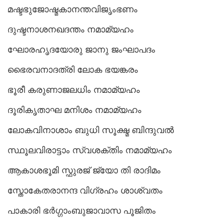
മഷ്ടഭുജോഷ്മകാനന്തവിജൃംഭണം
ദുഷ്ടനാശനഖദന്തം നമാമ്യഹം
ഘോരഹൃദയോരു ജാനു ജംഘാപദം
ഭൈരവനാദത്രി ലോക ഭയങ്കരം
ഭൂരീ കരുണാജലധിം നമാമ്യഹം
ദൂരികൃതാഘ മനിശം നമാമ്യഹം
ലോകവിനാശാം ബുധി സൂക്ഷ്മ ബിന്ദുവൽ
സ്ഥൂലവിരാട്ടാം സ്വശക്തിം നമാമ്യഹം
ആകാശഭൂമി സ്ഫുരജ് ജ്യോ തി രാദിമം
സ്തോകേതരാനന്ദ വിഗ്രഹം ശാശ്വതം
പാകാരി ഭർഗ്ഗാംബുജാവാസ പൂജിതം