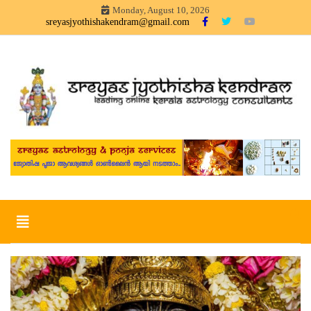
Skip
Monday, August 10, 2026
to
sreyasjyothishakendram@gmail.com
content
Sreyas Jyothisha KendramOnline Astrology, Articles in
Sreyas Jyothisha Kendram
Malayalam – sreyas jyothisha kendram
Toggle
navigation