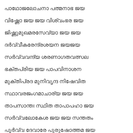
പാഥോജലോചനാ പത്മനാഭ ജയ
വിഷ്ണോ ജയ ജയ വിശ്വംഭര ജയ
ജിഷ്ണുമുഖമരസേവ്യാ ജയ ജയ
ദർവ്വീകരേന്ദ്രശയന ജയജയ
സർവ്വവന്ദ്യ ശരണാഗതവത്സല
ഭക്തപ്രിയ ജയ പാപവിനാശന
മുക്തിപ്രദ മുനിവൃന്ദ നിഷേവിത
സ്ഥാവരജംഗമാചാര്യ ജയ ജയ
താപസാന്തഃ സ്ഥിത താപാപഹാ ജയ
സർവ്വലോകേശ ജയ ജയ സന്തതം
പൂർവ്വ ദേവാരേ പുരുഷോത്തമ ജയ