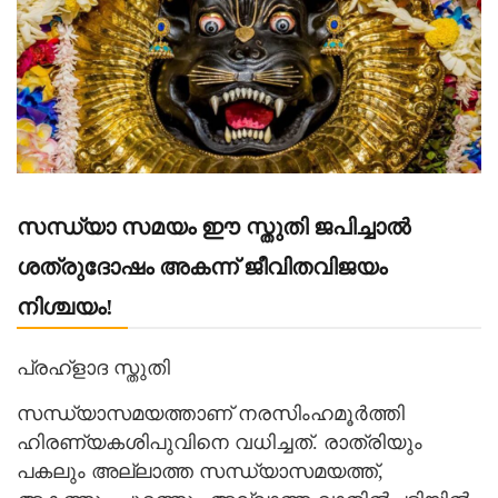
സന്ധ്യാ സമയം ഈ സ്തുതി ജപിച്ചാൽ
ശത്രുദോഷം അകന്ന് ജീവിതവിജയം
നിശ്ചയം!
പ്രഹ്ളാദ സ്തുതി
സന്ധ്യാസമയത്താണ് നരസിംഹമൂർത്തി
ഹിരണ്യകശിപുവിനെ വധിച്ചത്. രാത്രിയും
പകലും അല്ലാത്ത സന്ധ്യാസമയത്ത്,