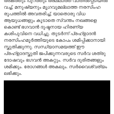
അകത്തും പുറത്തും അല്ലാത്ത വാതിൽപ്പടിയിൽ
വച്ച്, മനുഷ്യനും മൃഗവുമല്ലാത്ത നരസിംഹ
രൂപത്തിൽ അവതരിച്ച്, യാതൊരു വിധ
ആയുധങ്ങളും കൂടാതെ സ്വന്തം നഖങ്ങളെ
കൊണ്ട് ഭഗവാൻ ദുഷ്ടനായ ഹിരണ്യ
കശിപുവിനെ വധിച്ചു. തുടർന്ന് പ്രഹ്ളാദൻ
നരസിംഹമൂർത്തിയുടെ കോപം ശമിപ്പിക്കാനായി
സ്തുതിക്കുന്നു. സന്ധ്യാസമയത്ത് ഈ
പ്രഹ്ളാദസ്തുതി ജപിക്കുന്നവരുടെ സർവ ശത്രു
ദോഷവും ഭഗവൻ അകറ്റും. സർവ ദുരിതങ്ങളും
ശമിക്കും. രോഗങ്ങൾ അകലും. സർവൈശ്വര്യം
ലഭിക്കും.