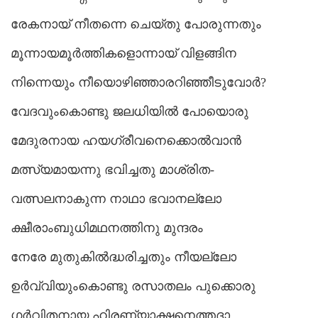
രേകനായ് നീതന്നെ ചെയ്തു പോരുന്നതും
മൂന്നായമൂർത്തികളൊന്നായ് വിളങ്ങിന
നിന്നെയും നീയൊഴിഞ്ഞാരറിഞ്ഞീടുവോർ?
വേദവുംകൊണ്ടു ജലധിയിൽ പോയൊരു
മേദുരനായ ഹയഗ്രീവനെക്കൊൽവാൻ
മത്സ്യമായന്നു ഭവിച്ചതു മാശ്രിത-
വത്സലനാകുന്ന നാഥാ ഭവാനല്ലോ
ക്ഷീരാംബുധിമഥനത്തിനു മുന്ദരം
നേരേ മുതുകിൽദ്ധരിച്ചതും നീയല്ലോ
ഉർവ്വിയുംകൊണ്ടു രസാതലം പുക്കൊരു
ഗർവിതനായ ഹിരണ്യാക്ഷനെത്തദാ