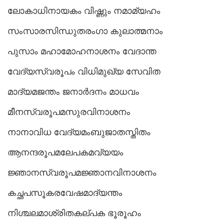
ലോകാധിനായകം വിഷ്ണും നമാമ്യഹം
സംസാരസിന്ധുതരംഗാ കുലാത്മനാം
പുസാം മഹാമോഹനാശനം വേദാന്ത
വേദ്യസ്വരൂപം വിധിമുഖ്യ സേവിത
മാദ്യമജന്തം ജനാർദനം മാധവം
മീനസ്വരൂപമസുരവിനാശനം
നാനാവിധ വേദ്യമംബുജാതസ്തിതം
ആനന്ദരൂപമലേപകമവ്യയം
ജ്ഞാനസ്വരൂപമജ്ഞാനവിനാശനം
കച്ഛപസൂകരവേഷമാദ്യന്തം
നിശ്ചലമാശ്രിതകല്പക ഭൂരൂഹം