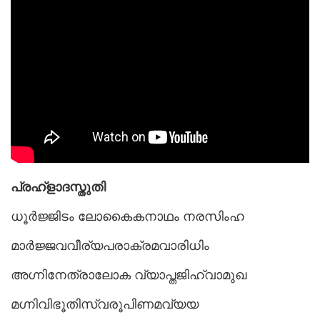
പ്രഹ്ളാദസ്തുതി
ധൂർജ്ജിടം ലോകൈകനാഥം നരസിംഹ
മാർജ്ജവവീര്യപരാക്രമവാരിധിം
അഗ്നിനേത്രാലോക വ്യാപ്തജിഹ്വാമുഖ
മഗ്നിവിഭൂതിസ്വരൂപിണമവ്യയ