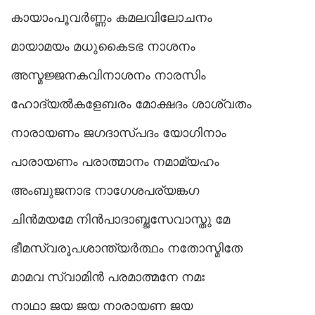
കായാംപൂവർണ്ണം കമലവിലോചനം
മായാമയം മധുകൈടഭ നാശനം
അസ്മജ്ജനകവിനാശനം നാരസിം
ഹോദ്യൽകളേബരം മോക്ഷദം ശാശ്വതം
നാരായണം ജഗദാസ്പദം യോഗിനാം
പാരായണം പരാത്മാനം നമാമ്യഹം
അംബുജനാഭ നാഗേശപര്യങ്കഗ
ചിൻമയമേ നിൻപാദാബ്ജസേവാസ്തു മേ
ഭീമസ്വരൂപശാന്ത്യർത്ഥം നതോസ്മിതേ
മാമവ സ്വാമിൻ പരമാത്മനേ നമഃ
നാഥാ ജയ ജയ നാരായണ ജയ