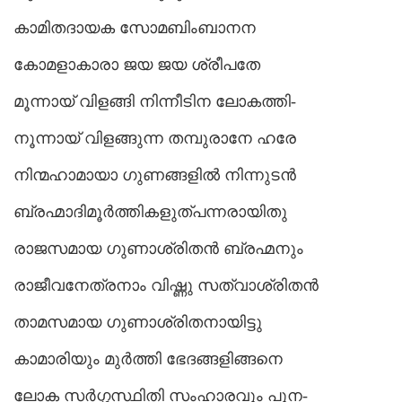
കാമിതദായക സോമബിംബാനന
കോമളാകാരാ ജയ ജയ ശ്രീപതേ
മൂന്നായ് വിളങ്ങി നിന്നീടിന ലോകത്തി-
നൂന്നായ് വിളങ്ങുന്ന തമ്പുരാനേ ഹരേ
നിന്മഹാമായാ ഗുണങ്ങളിൽ നിന്നുടൻ
ബ്രഹ്മാദിമൂർത്തികളുത്പന്നരായിതു
രാജസമായ ഗുണാശ്രിതൻ ബ്രഹ്മനും
രാജീവനേത്രനാം വിഷ്ണു സത്വാശ്രിതൻ
താമസമായ ഗുണാശ്രിതനായിട്ടു
കാമാരിയും മുർത്തി ഭേദങ്ങളിങ്ങനെ
ലോക സർഗ്ഗസ്ഥിതി സംഹാരവും പുന-