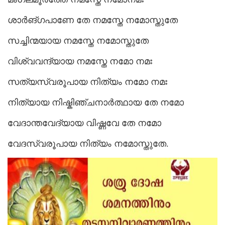
ശാർങ്ഗപാണേ തേ നമസ്തേ നമോസ്തുതേ
സച്ചിന്മയായ നമസ്തേ നമോസ്തുതേ
വിശ്വവന്ദ്യായ നമസ്തേ നമോ നമഃ
സത്യസ്വരൂപായ നിത്യം നമോ നമഃ
നിത്യായ നിഷ്കിഞ്ചനാർത്ഥായ തേ നമോ
വേദാന്തവേദ്യായ വിഷ്ണവേ തേ നമോ
വേദസ്വരൂപായ നിത്യം നമോസ്തുതേ.