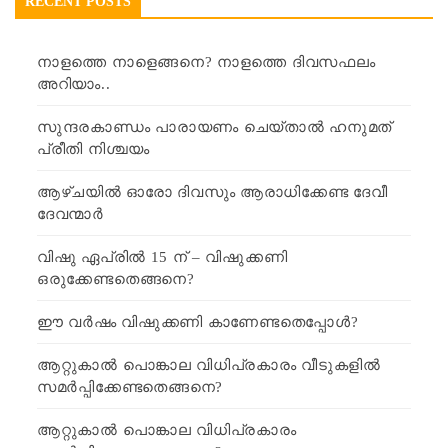
RECENT POSTS
നാളത്തെ നാളെങ്ങനെ? നാളത്തെ ദിവസഫലം
അറിയാം..
സുന്ദരകാണ്ഡം പാരായണം ചെയ്താൽ ഹനുമത്
പ്രീതി നിശ്ചയം
ആഴ്ചയിൽ ഓരോ ദിവസും ആരാധിക്കേണ്ട ദേവീ
ദേവന്മാർ
വിഷു ഏപ്രിൽ 15 ന് – വിഷുക്കണി
ഒരുക്കേണ്ടതെങ്ങനെ?
ഈ വർഷം വിഷുക്കണി കാണേണ്ടതെപ്പോൾ?
ആറ്റുകാൽ പൊങ്കാല വിധിപ്രകാരം വീടുകളിൽ
സമർപ്പിക്കേണ്ടതെങ്ങനെ?
ആറ്റുകാൽ പൊങ്കാല വിധിപ്രകാരം