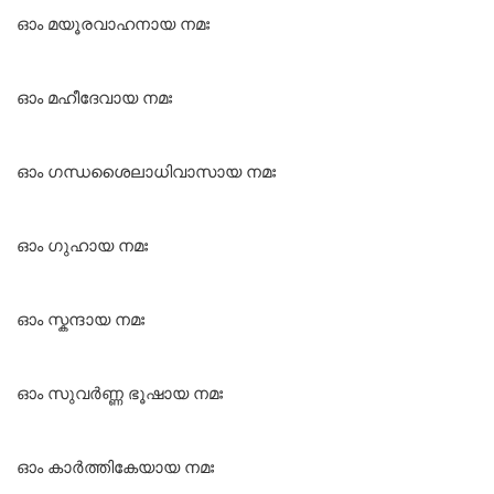
ഓം മയൂരവാഹനായ നമഃ
ഓം മഹീദേവായ നമഃ
ഓം ഗന്ധശൈലാധിവാസായ നമഃ
ഓം ഗുഹായ നമഃ
ഓം സ്കന്ദായ നമഃ
ഓം സുവര്‍ണ്ണ ഭൂഷായ നമഃ
ഓം കാര്‍ത്തികേയായ നമഃ