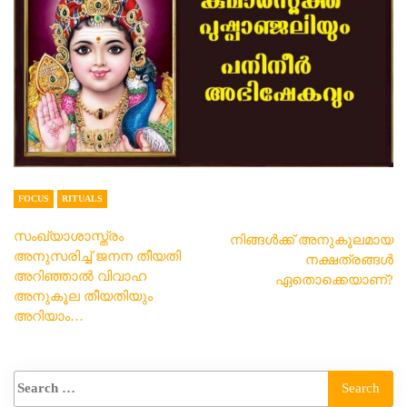
FOCUS
RITUALS
സംഖ്യാശാസ്ത്രം
നിങ്ങൾക്ക് അനുകൂലമായ
അനുസരിച്ച് ജനന തീയതി
നക്ഷത്രങ്ങൾ
അറിഞ്ഞാൽ വിവാഹ
ഏതൊക്കെയാണ്?
അനുകൂല തീയതിയും
അറിയാം…