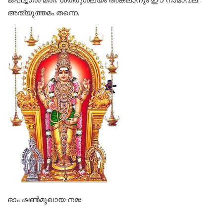
അത്യുത്തമം തന്നെ.
ഓം ഷണ്‍മുഖായ നമഃ