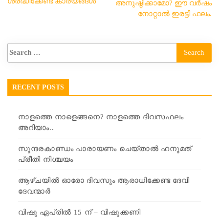
ശ്രദ്ധിക്കേണ്ട കാര്യങ്ങൾ
അനുഷ്ഠിക്കാമോ? ഈ വർഷം
നോറ്റാൽ ഇരട്ടി ഫലം.
RECENT POSTS
നാളത്തെ നാളെങ്ങനെ? നാളത്തെ ദിവസഫലം
അറിയാം..
സുന്ദരകാണ്ഡം പാരായണം ചെയ്താൽ ഹനുമത്
പ്രീതി നിശ്ചയം
ആഴ്ചയിൽ ഓരോ ദിവസും ആരാധിക്കേണ്ട ദേവീ
ദേവന്മാർ
വിഷു ഏപ്രിൽ 15 ന് – വിഷുക്കണി