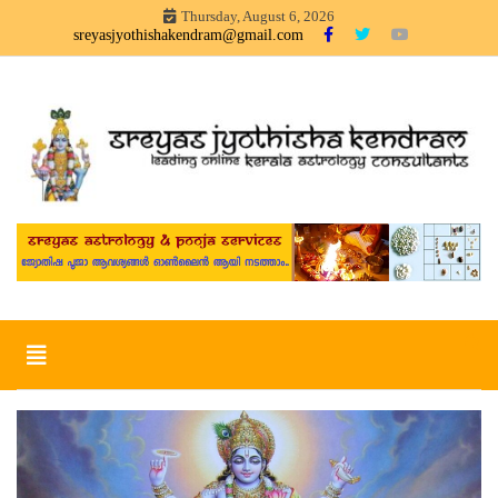
Skip
Thursday, August 6, 2026
to
sreyasjyothishakendram@gmail.com
content
Sreyas Jyothisha KendramOnline Astrology, Articles in
Sreyas Jyothisha Kendram
Malayalam – sreyas jyothisha kendram
Toggle
navigation