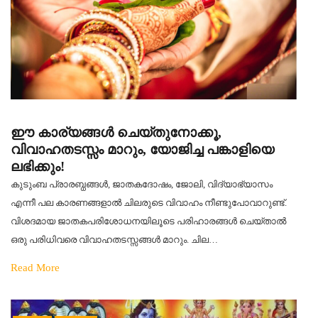
ഈ കാര്യങ്ങൾ ചെയ്തുനോക്കൂ,
വിവാഹതടസ്സം മാറും, യോജിച്ച പങ്കാളിയെ
ലഭിക്കും!
കുടുംബ പ്രാരബ്ധങ്ങൾ, ജാതകദോഷം, ജോലി, വിദ്യാഭ്യാസം
എന്നീ പല കാരണങ്ങളാൽ ചിലരുടെ വിവാഹം നീണ്ടുപോവാറുണ്ട്.
വിശദമായ ജാതകപരിശോധനയിലൂടെ പരിഹാരങ്ങൾ ചെയ്‌താൽ
ഒരു പരിധിവരെ വിവാഹതടസ്സങ്ങൾ മാറും. ചില…
Read More