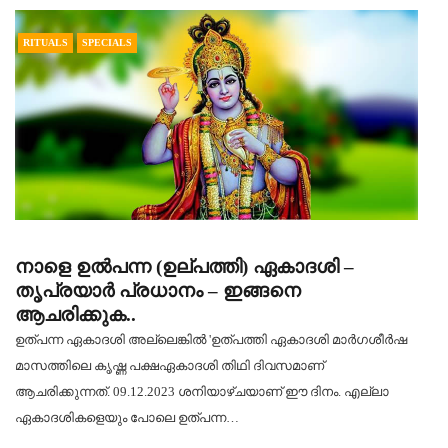
RITUALS
SPECIALS
നാളെ ഉൽപന്ന (ഉല്പത്തി) ഏകാദശി –
തൃപ്രയാർ പ്രധാനം – ഇങ്ങനെ
ആചരിക്കുക..
ഉത്പന്ന ഏകാദശി അല്ലെങ്കിൽ 'ഉത്പത്തി ഏകാദശി മാർഗശീർഷ
മാസത്തിലെ കൃഷ്ണ പക്ഷഏകാദശി തിഥി ദിവസമാണ്
ആചരിക്കുന്നത്. 09.12.2023 ശനിയാഴ്ചയാണ് ഈ ദിനം. എല്ലാ
ഏകാദശികളെയും പോലെ ഉത്പന്ന…