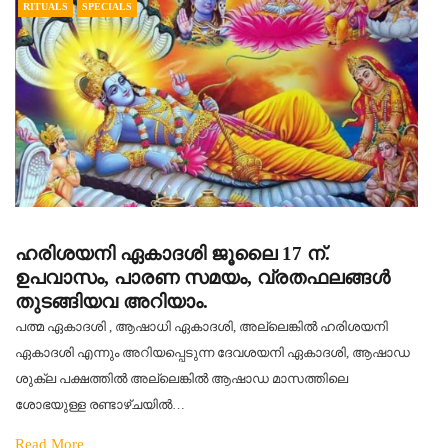
RITUALS
SPECIALS
ഹരിശയനി ഏകാദശി ജൂലൈ 17 ന്.
ഉപവാസം, പാരണ സമയം, വ്രതഫലങ്ങൾ
തുടങ്ങിയവ അറിയാം.
പത്മ ഏകാദശി , ആഷാധി ഏകാദശി, അല്ലെങ്കിൽ ഹരിശയനി
ഏകാദശി എന്നും അറിയപ്പെടുന്ന ദേവശയനി ഏകാദശി, ആഷാഡ
ശുക്ല പക്ഷത്തിൽ അല്ലെങ്കിൽ ആഷാഡ മാസത്തിലെ
ശോഭയുള്ള രണ്ടാഴ്ചയിൽ…
Read More