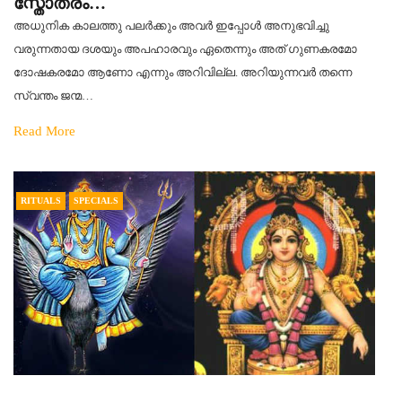
സ്തോത്രം…
അധുനിക കാലത്തു പലർക്കും അവർ ഇപ്പോൾ അനുഭവിച്ചു
വരുന്നതായ ദശയും അപഹാരവും ഏതെന്നും അത് ഗുണകരമോ
ദോഷകരമോ ആണോ എന്നും അറിവില്ല. അറിയുന്നവർ തന്നെ
സ്വന്തം ജന്മ…
Read More
RITUALS
SPECIALS