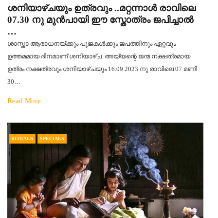
ശനിയാഴ്ചയും ഉത്രവും ..മറ്റന്നാൾ രാവിലെ
07.30 നു മുൻപായി ഈ സ്തോത്രം ജപിച്ചാൽ
…
ശാസ്താ ആരാധനയ്‌ക്കും പൂജകൾക്കും ജപത്തിനും ഏറ്റവും
ഉത്തമമായ ദിനമാണ് ശനിയാഴ്ച. അയ്യന്റെ ജന്മ നക്ഷത്രമായ
ഉത്രം നക്ഷത്രവും ശനിയാഴ്ചയും 16.09.2023 നു രാവിലെ 07 മണി
30…
Read More
RITUALS
SPECIALS