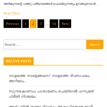
അർജുനന്റെ പത്തു പര്യായങ്ങൾ ചൊല്ലുന്നതും ഉറങ്ങുമ്പോൾ…
Read More
Posts
Previous
1
2
3
…
14
Next
pagination
RECENT POSTS
നാളത്തെ നാളെങ്ങനെ? നാളത്തെ ദിവസഫലം
അറിയാം..
സുന്ദരകാണ്ഡം പാരായണം ചെയ്താൽ ഹനുമത്
പ്രീതി നിശ്ചയം
ആഴ്ചയിൽ ഓരോ ദിവസും ആരാധിക്കേണ്ട ദേവീ