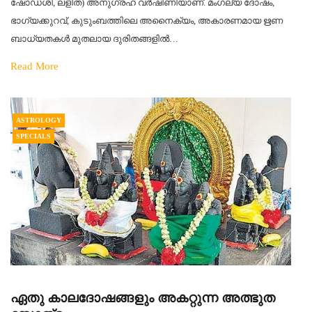
ഷോഡശി, ലളിത) അനുഗ്രഹ വർഷിണിയാണ്. മംഗല്യ ദോഷം,
ഭാഗ്യക്കുറവ്, കുടുംബത്തിലെ അനൈക്യം, അകാരണമായ ഋണ
ബാധ്യതകൾ മുതലായ ദുരിതങ്ങളിൽ…
Read More
ASTROLOGY
SPECIALS
ഏതു കാലദോഷങ്ങളും അകറ്റുന്ന അത്ഭുത