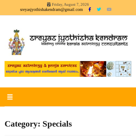
Skip
Friday, August 7, 2026
to
sreyasjyothishakendram@gmail.com
content
Sreyas Jyothisha KendramOnline Astrology, Articles in Malayalam –
Sreyas Jyothisha Kendram
sreyas jyothisha kendram
Toggle
navigation
Category:
Specials