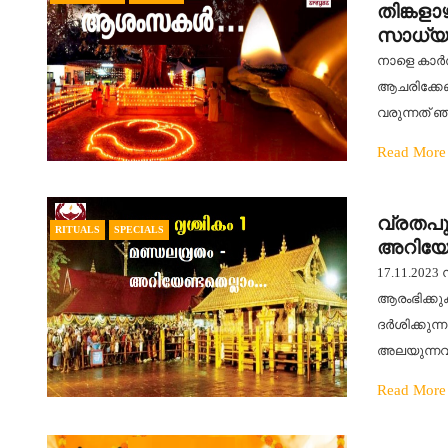
തിങ്കള
സാധ്യ
നാളെ കാർത്
ആചരിക്കേണ
വരുന്നത്
Read More
വ്രതപു
RITUALS
SPECIALS
അറിയേ
17.11.202
ആരംഭിക്കു
ദര്‍ശിക്കുന
അലയുന്നവര
Read More