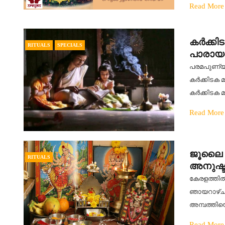
Read More
കർക്കി
RITUALS
SPECIALS
പാരായണ
പരമപുണ്യക
കര്‍ക്കിട
കര്‍ക്കിട
Read More
ജൂലൈ 1
RITUALS
അനുഷ്ട
കേരളത്തിൽ
ഞായറാഴ്ച {
അമ്പത്തിയെട്
Read More