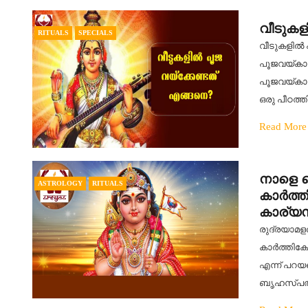
വീടുകള
RITUALS
SPECIALS
വീടുകളിൽ പ
പൂജവയ്കാറു
പൂജവയ്കാവു
ഒരു പീഠത്
Read More
നാളെ ച
ASTROLOGY
RITUALS
കാർത്ത
കാര്യസ
രുദ്രയാമള
കാർത്തികേ
എന്ന് പറയ
ബൃഹസ്പത