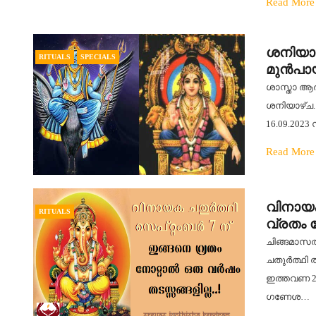
Read More
ശനിയാഴ്
RITUALS
SPECIALS
മുൻപായ
ശാസ്താ ആര
ശനിയാഴ്ച.
16.09.2023
Read More
വിനായക
RITUALS
വ്രതം 
ചിങ്ങമാസത
ചതുർത്ഥി 
ഇത്തവണ 20
ഗണേശ…