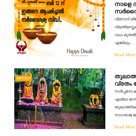
നാളെ ദ
FOCUS
RITUALS
സർവൈശ്
വിനോദ് ശ
വ്യത്യസ്ത
വധം മുതല്‍
എങ്കിലും…
Read More
തുലാത്
RITUALS
വ്രതം 
സർപ്പദോഷങ
എല്ലാ മാസ
തുലാത്തില
നാഗരാജ ജ
Read More