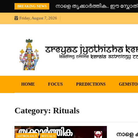
Skip
നാളെ തൃക്കാർത്തിക.. ഈ സ്തോത
BREAKING NEWS
to
content
Friday, August 7, 2026
Sreyas Jyothisha KendramOnline Astrology, Articles in Malayal
Sreyas Jyothisha Kendram
jyothisha kendram
HOME
FOCUS
PREDICTIONS
GEMSTO
Category:
Rituals
നാളെ കാ
ASTROLOGY
RITUALS