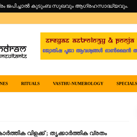
്രം ജപിച്ചാൽ കുടുംബ സുഖവും ആഗ്രഹസാദ്ധ്യവും.
am – sreyas
NES
RITUALS
VASTHU-NUMEROLOGY
SPECIAL
ർത്തിക വിളക്ക് ; തൃക്കാർത്തിക വ്രതം